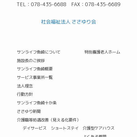
TEL：078-435-6688 FAX：078-435-6689
t
i
社会福祉法人 ささゆり会
v
e
:
サンライフ魚崎について
特別養護老人ホーム
施設長のご挨拶
サンライフ魚崎概要
サービス事業所一覧
法人理念
行動方針
サンライフ魚崎十か条
ささゆり新聞
介護職等処遇改善（見える化要件）
デイサービス
ショートステイ
介護型ケアハウス
よくある質問