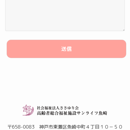
A
l
t
e
r
n
a
〒658-0083 神戸市東灘区魚崎中町４丁目１０－５０