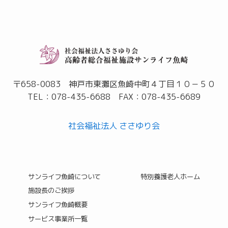
e
r
n
a
t
〒658-0083 神戸市東灘区魚崎中町４丁目１０－５０
i
TEL：078-435-6688 FAX：078-435-6689
v
社会福祉法人 ささゆり会
e
:
サンライフ魚崎について
特別養護老人ホーム
施設長のご挨拶
サンライフ魚崎概要
サービス事業所一覧